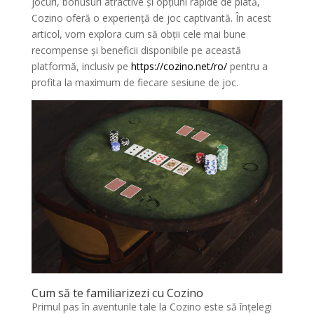
jocuri, bonusuri atractive și opțiuni rapide de plată,
Cozino oferă o experiență de joc captivantă. În acest
articol, vom explora cum să obții cele mai bune
recompense și beneficii disponibile pe această
platformă, inclusiv pe
https://cozino.net/ro/
pentru a
profita la maximum de fiecare sesiune de joc.
Cum să te familiarizezi cu Cozino
Primul pas în aventurile tale la Cozino este să înțelegi