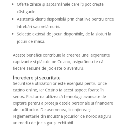
Oferte zilnice și săptămânale care îți pot crește
câștigurile.
Asistență clienți disponibilă prin chat live pentru orice
întrebări sau nelămuriri.
Selecție extinsă de jocuri disponibile, de la sloturi la
jocuri de masă.
Aceste beneficii contribuie la crearea unei experiențe
captivante și plăcute pe Cozino, asigurându-te că
fiecare sesiune de joc este o aventură.
Încredere și securitate
Securitatea utilizatorilor este esențială pentru orice
cazino online, iar Cozino ia acest aspect foarte în
serios. Platforma utilizează tehnologii avansate de
criptare pentru a proteja datele personale și financiare
ale jucătorilor. De asemenea, licențierea și
reglementările din industria jocurilor de noroc asigură
un mediu de joc sigur și echitabil.