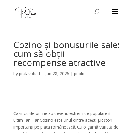
Cozino și bonusurile sale:
cum să obții
recompense atractive
by
pralavbhatt
|
Jun 28, 2026
|
public
Cazinourile online au devenit extrem de populare în
ultimii ani, iar Cozino este unul dintre acești jucători
importanți pe piața românească. Cu o gamă variată de