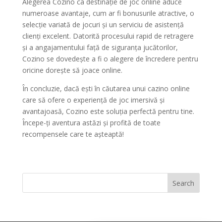
Alegerea Cozino ca destinație de joc online aduce
numeroase avantaje, cum ar fi bonusurile atractive, o
selecție variată de jocuri și un serviciu de asistență
clienți excelent. Datorită procesului rapid de retragere
și a angajamentului față de siguranța jucătorilor,
Cozino se dovedește a fi o alegere de încredere pentru
oricine dorește să joace online.
În concluzie, dacă ești în căutarea unui cazino online
care să ofere o experiență de joc imersivă și
avantajoasă, Cozino este soluția perfectă pentru tine.
Începe-ți aventura astăzi și profită de toate
recompensele care te așteaptă!
Search