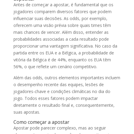
Antes de começar a apostar, é fundamental que os
jogadores comparem diversos fatores que podem
influenciar suas decisões. As odds, por exemplo,
oferecem uma visão prévia sobre quais times têm
mais chances de vencer. Além disso, entender as
probabilidades associadas a cada resultado pode
proporcionar uma vantagem significativa. No caso da
partida entre os EUA e a Bélgica, a probabilidade de
vitória da Bélgica é de 44%, enquanto os EUA têm
56%, o que reflete um cenário competitivo.
Além das odds, outros elementos importantes incluem
o desempenho recente das equipes, lesões de
jogadores-chave e condições climáticas no dia do
jogo. Todos esses fatores podem impactar
diretamente o resultado final e, consequentemente,
suas apostas.
Como começar a apostar
Apostar pode parecer complexo, mas ao seguir