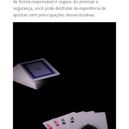
de forma responsável e segura. Ao priorizar a
segurança, você pode desfrutar da experiência de
apostas sem preocupações desnecessárias.