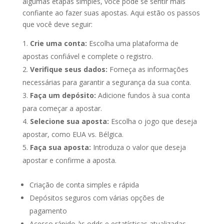
algumas etapas simples, você pode se sentir mais
confiante ao fazer suas apostas. Aqui estão os passos
que você deve seguir:
Crie uma conta:
Escolha uma plataforma de
apostas confiável e complete o registro.
Verifique seus dados:
Forneça as informações
necessárias para garantir a segurança da sua conta.
Faça um depósito:
Adicione fundos à sua conta
para começar a apostar.
Selecione sua aposta:
Escolha o jogo que deseja
apostar, como EUA vs. Bélgica.
Faça sua aposta:
Introduza o valor que deseja
apostar e confirme a aposta.
Criação de conta simples e rápida
Depósitos seguros com várias opções de
pagamento
Acesso rápido às odds e estatísticas atualizadas