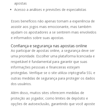
apostas
Acesso a análises e previsões de especialistas
Esses benefícios não apenas tornam a experiência de
assistir aos jogos mais emocionante, mas também
ajudam os apostadores a se sentirem mais envolvidos
e informados sobre suas apostas.
Confiança e segurança nas apostas online
Ao participar de apostas online, a segurança deve ser
uma prioridade. Escolher uma plataforma licenciada e
respeitável é fundamental para garantir que suas
informações pessoais e financeiras estejam
protegidas. Verifique se o site utiliza criptografia SSL e
outras medidas de segurança para proteger os dados
dos usuários.
Além disso, muitos sites oferecem medidas de
proteção ao jogador, como limites de depósito e
opções de autoexclusão, garantindo que você aposte