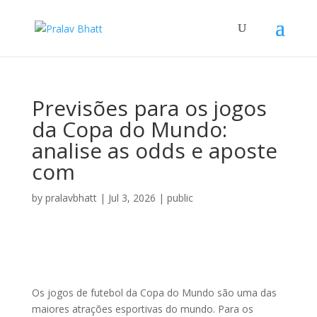
Previsões para os jogos
da Copa do Mundo:
analise as odds e aposte
com
by
pralavbhatt
|
Jul 3, 2026
|
public
Os jogos de futebol da Copa do Mundo são uma das
maiores atrações esportivas do mundo. Para os