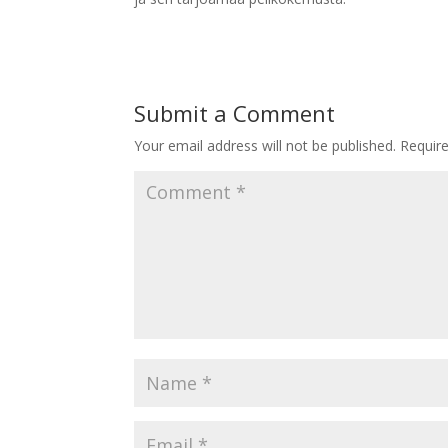
Submit a Comment
Your email address will not be published.
Requir