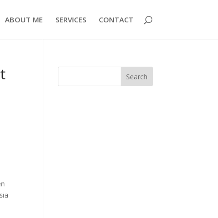
ABOUT ME
SERVICES
CONTACT
t
Search
en
sia