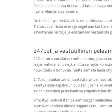
Pitkään jatkuneessa riippuvuustilassa pelaaja v
muihin elämän osa-alueisiin.
On tärkeää ymmärtää, että uhkapeliriippuvuus ei
Tietoisuuden lisääminen ja ongelman käsittelem
aiheuttamia haittoja ja edistämään vastuullista 
247bet ja vastuullinen pelaa
247bet on suomalainen online-kasino, joka sitout
laajan valikoiman pelejä, mutta se myös korostaa 
houkuttelevia bonuksia, mutta samalla heitä ohj
247betin asiakastuki on saatavilla ympäri vuor
kääntyä asiakaspalvelun puoleen, jos he kokevat
luoda turvallinen ja mukautuva ympäristö kaikille 
Yhteistyö vastuullisten pelaamisorganisaatioiden
saattavat kohdata uhkapeliriippuvuutta. Tämä s
ja sen tarjoamaa pelikokemusta.