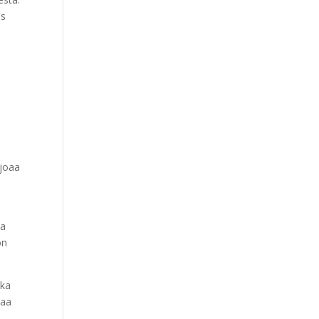
ös
rjoaa
na
on
tka
taa