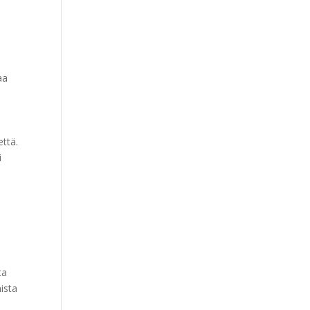
aa
että.
i
ta
ista