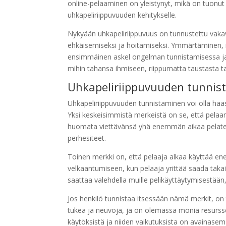
online-pelaaminen on yleistynyt, mikä on tuonu
uhkapeliriippuvuuden kehitykselle.
Nykyään uhkapeliriippuvuus on tunnustettu vaka
ehkäisemiseksi ja hoitamiseksi. Ymmärtäminen, mi
ensimmäinen askel ongelman tunnistamisessa ja e
mihin tahansa ihmiseen, riippumatta taustasta ta
Uhkapeliriippuvuuden tunnis
Uhkapeliriippuvuuden tunnistaminen voi olla haast
Yksi keskeisimmistä merkeistä on se, että pelaami
huomata viettävänsä yhä enemmän aikaa pelatess
perhesiteet.
Toinen merkki on, että pelaaja alkaa käyttää en
velkaantumiseen, kun pelaaja yrittää saada tak
saattaa valehdella muille pelikäyttäytymisestään,
Jos henkilö tunnistaa itsessään nämä merkit, on
tukea ja neuvoja, ja on olemassa monia resursse
käytöksistä ja niiden vaikutuksista on avainase