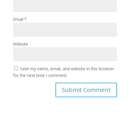
Email
*
Website
Save my name, email, and website in this browser
for the next time I comment.