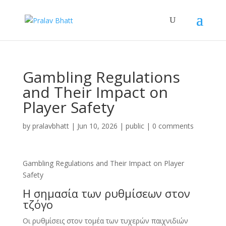
Gambling Regulations
and Their Impact on
Player Safety
by
pralavbhatt
|
Jun 10, 2026
|
public
|
0 comments
Gambling Regulations and Their Impact on Player
Safety
Η σημασία των ρυθμίσεων στον
τζόγο
Οι ρυθμίσεις στον τομέα των τυχερών παιχνιδιών