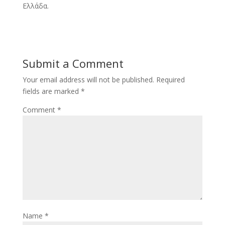
Ελλάδα.
Submit a Comment
Your email address will not be published.
Required
fields are marked
*
Comment
*
Name
*