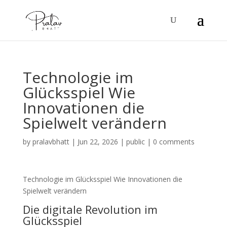
Technologie im
Glücksspiel Wie
Innovationen die
Spielwelt verändern
by
pralavbhatt
|
Jun 22, 2026
|
public
|
0 comments
Technologie im Glücksspiel Wie Innovationen die
Spielwelt verändern
Die digitale Revolution im
Glücksspiel