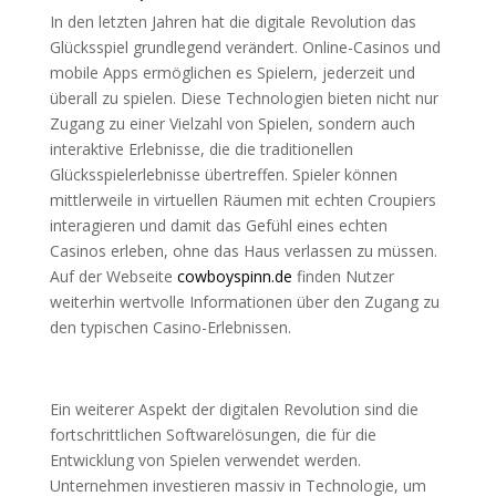
In den letzten Jahren hat die digitale Revolution das
Glücksspiel grundlegend verändert. Online-Casinos und
mobile Apps ermöglichen es Spielern, jederzeit und
überall zu spielen. Diese Technologien bieten nicht nur
Zugang zu einer Vielzahl von Spielen, sondern auch
interaktive Erlebnisse, die die traditionellen
Glücksspielerlebnisse übertreffen. Spieler können
mittlerweile in virtuellen Räumen mit echten Croupiers
interagieren und damit das Gefühl eines echten
Casinos erleben, ohne das Haus verlassen zu müssen.
Auf der Webseite
cowboyspinn.de
finden Nutzer
weiterhin wertvolle Informationen über den Zugang zu
den typischen Casino-Erlebnissen.
Ein weiterer Aspekt der digitalen Revolution sind die
fortschrittlichen Softwarelösungen, die für die
Entwicklung von Spielen verwendet werden.
Unternehmen investieren massiv in Technologie, um