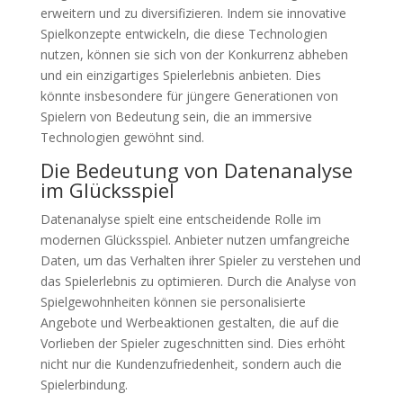
erweitern und zu diversifizieren. Indem sie innovative
Spielkonzepte entwickeln, die diese Technologien
nutzen, können sie sich von der Konkurrenz abheben
und ein einzigartiges Spielerlebnis anbieten. Dies
könnte insbesondere für jüngere Generationen von
Spielern von Bedeutung sein, die an immersive
Technologien gewöhnt sind.
Die Bedeutung von Datenanalyse
im Glücksspiel
Datenanalyse spielt eine entscheidende Rolle im
modernen Glücksspiel. Anbieter nutzen umfangreiche
Daten, um das Verhalten ihrer Spieler zu verstehen und
das Spielerlebnis zu optimieren. Durch die Analyse von
Spielgewohnheiten können sie personalisierte
Angebote und Werbeaktionen gestalten, die auf die
Vorlieben der Spieler zugeschnitten sind. Dies erhöht
nicht nur die Kundenzufriedenheit, sondern auch die
Spielerbindung.