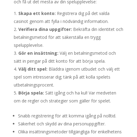
och få ut det mesta av din spelupplevelse:
Skapa ett konto:
Registrera dig på det valda
casinot genom att fylla i nödvändig information.
Verifiera dina uppgifter:
Bekräfta din identitet och
betalningsmetod för att säkerställa en trygg
spelupplevelse.
Gör en insättning:
Välj en betalningsmetod och
sätt in pengar på ditt konto för att börja spela.
Välj ditt spel:
Bläddra igenom utbudet och välj ett
spel som intresserar dig; tänk på att kolla spelets
utbetalningsprocent.
Börja spela:
Sätt igång och ha kul! Var medveten
om de regler och strategier som gäller för spelet.
Snabb registrering för att komma igång på nolltid.
Säkerhet och skydd av dina personuppgifter.
Olika insättningsmetoder tillgängliga för enkelhetens