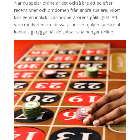
När du spelar online är det också bra att se efter
recensioner och omdömen från andra spelare, vilket
kan ge en inblick i casinooperatörens pålitlighet. Att
vara medveten om dessa aspekter hjälper spelare att
känna sig trygga när de satsar sina pengar online.