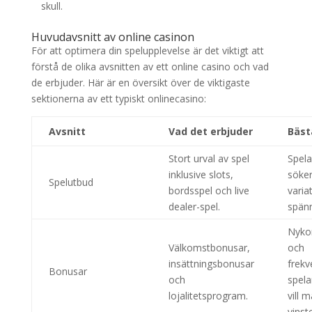
skull.
Huvudavsnitt av online casinon
För att optimera din spelupplevelse är det viktigt att
förstå de olika avsnitten av ett online casino och vad
de erbjuder. Här är en översikt över de viktigaste
sektionerna av ett typiskt onlinecasino:
Avsnitt
Vad det erbjuder
Bäst
Stort urval av spel
Spel
inklusive slots,
söke
Spelutbud
bordsspel och live
varia
dealer-spel.
spänn
Nyko
Välkomstbonusar,
och
insättningsbonusar
frekv
Bonusar
och
spel
lojalitetsprogram.
vill 
vinste