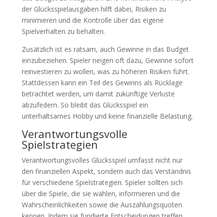
der Glücksspielausgaben hilft dabei, Risiken zu
minimieren und die Kontrolle über das eigene
Spielverhalten zu behalten.
Zusätzlich ist es ratsam, auch Gewinne in das Budget
einzubeziehen. Spieler neigen oft dazu, Gewinne sofort
reinvestieren zu wollen, was zu höheren Risiken führt.
Stattdessen kann ein Teil des Gewinns als Rücklage
betrachtet werden, um damit zukünftige Verluste
abzufedern. So bleibt das Glücksspiel ein
unterhaltsames Hobby und keine finanzielle Belastung.
Verantwortungsvolle
Spielstrategien
Verantwortungsvolles Glücksspiel umfasst nicht nur
den finanziellen Aspekt, sondern auch das Verständnis
für verschiedene Spielstrategien. Spieler sollten sich
über die Spiele, die sie wählen, informieren und die
Wahrscheinlichkeiten sowie die Auszahlungsquoten
kennen. Indem sie fundierte Entscheidungen treffen,