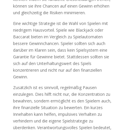
können sie ihre Chancen auf einen Gewinn erhöhen
und gleichzeitig die Risiken minimieren.
Eine wichtige Strategie ist die Wahl von Spielen mit
niedrigem Hausvorteil. Spiele wie Blackjack oder
Baccarat bieten im Vergleich zu Spielautomaten
bessere Gewinnchancen. Spieler sollten sich auch
darüber im Klaren sein, dass kein Spielsystem eine
Garantie für Gewinne bietet. Stattdessen sollten sie
sich auf den Unterhaltungswert des Spiels
konzentrieren und nicht nur auf den finanziellen
Gewinn.
Zusätzlich ist es sinnvoll, regelmäßig Pausen
einzulegen. Dies hilft nicht nur, die Konzentration zu
bewahren, sondern ermöglicht es den Spielern auch,
ihre finanzielle Situation zu bewerten. Ein kurzes
Innehalten kann helfen, impulsives Verhalten zu
verhindern und die eigene Spielstrategie zu
überdenken. Verantwortungsvolles Spielen bedeutet,